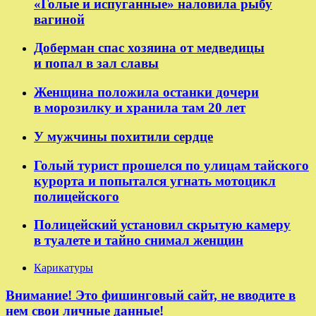
«Голые и испуганные» наловила рыбу
вагиной
Доберман спас хозяина от медведицы
и попал в зал славы
Женщина положила останки дочери
в морозилку и хранила там 20 лет
У мужчины похитили сердце
Голый турист прошелся по улицам тайского
курорта и попытался угнать мотоцикл
полицейского
Полицейский установил скрытую камеру
в туалете и тайно снимал женщин
Карикатуры
Внимание! Это фишинговый сайт, не вводите в
нем свои личные данные!