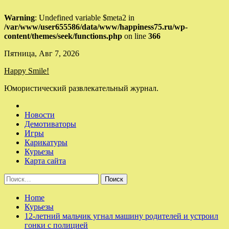
Warning
: Undefined variable $meta2 in
/var/www/user655586/data/www/happiness75.ru/wp-
content/themes/seek/functions.php
on line
366
Skip
Пятница, Авг 7, 2026
to
Happy Smile!
content
Юмористический развлекательный журнал.
Новости
Демотиваторы
Игры
Карикатуры
Курьезы
Карта сайта
Найти:
Home
Курьезы
12-летний мальчик угнал машину родителей и устроил
гонки с полицией