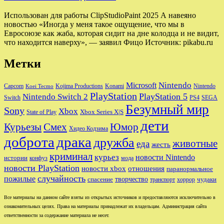
Использован для работы ClipStudioPaint 2025 А навеяно
новостью «Иногда у меня такое ощущение, что мы в
Евросоюзе как жаба, которая сидит на дне колодца и не видит,
что находится наверху», — заявил Фицо Источник: pikabu.ru
Метки
Nintendo
Microsoft
Capcom
Nintendo
Kojima Productions
Konami
Koei Tecmo
PlayStation
PlayStation 5
Nintendo Switch 2
Switch
PS4
SEGA
Безумный мир
Sony
Xbox
Xbox Series X|S
State of Play
дети
Юмор
Курьезы
Смех
Хидео Кодзима
доброта
драка
дружба
животные
еда
жесть
криминал
курьез
новости Nintendo
истории
конфуз
мода
новости PlayStation
новости xbox
отношения
паранормальное
случайность
пожилые
творчество
спасение
чудаки
транспорт
хоррор
Все материалы на данном сайте взяты из открытых источников и предоставляются исключительно в
ознакомительных целях. Права на материалы принадлежат их владельцам. Администрация сайта
ответственности за содержание материала не несет.