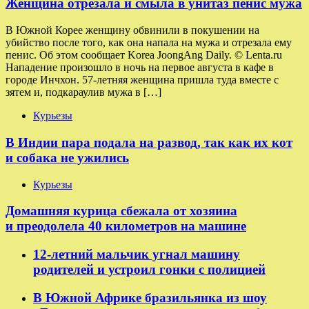
Женщина отрезала и смыла в унитаз пенис мужа
В Южной Корее женщину обвинили в покушении на
убийство после того, как она напала на мужа и отрезала ему
пенис. Об этом сообщает Korea JoongAng Daily. © Lenta.ru
Нападение произошло в ночь на первое августа в кафе в
городе Инчхон. 57-летняя женщина пришла туда вместе с
зятем и, подкараулив мужа в […]
Курьезы
В Индии пара подала на развод, так как их кот
и собака не ужились
Курьезы
Домашняя курица сбежала от хозяина
и преодолела 40 километров на машине
12-летний мальчик угнал машину
родителей и устроил гонки с полицией
В Южной Африке бразильянка из шоу