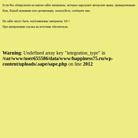
Если Вы обнаружили на нашем сайте материалы, которые нарушают авторские права, принадлежащие
Вам, Вашей компании или организации, пожалуйста, сообщите нам.
На сайте могут быть опубликованы материалы 18+!
При цитировании ссылка на источник обязательна.
Warning
: Undefined array key "integration_type" in
/var/www/user655586/data/www/happiness75.ru/wp-
content/uploads/.sape/sape.php
on line
2012