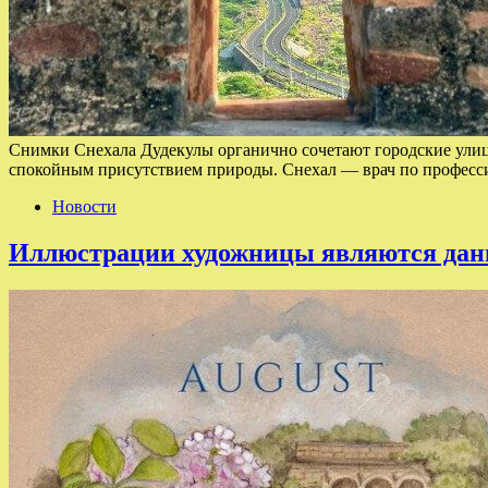
Снимки Снехала Дудекулы органично сочетают городские улицы
спокойным присутствием природы. Снехал — врач по професси
Новости
Иллюстрации художницы являются дан