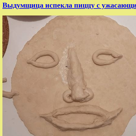
Выдумщица испекла пиццу с ужасающ