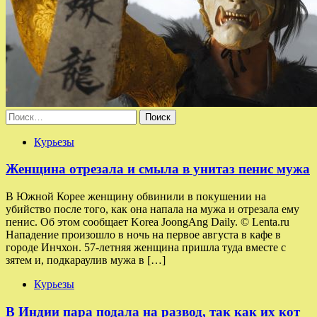
Найти:
Курьезы
Женщина отрезала и смыла в унитаз пенис мужа
В Южной Корее женщину обвинили в покушении на
убийство после того, как она напала на мужа и отрезала ему
пенис. Об этом сообщает Korea JoongAng Daily. © Lenta.ru
Нападение произошло в ночь на первое августа в кафе в
городе Инчхон. 57-летняя женщина пришла туда вместе с
зятем и, подкараулив мужа в […]
Курьезы
В Индии пара подала на развод, так как их кот