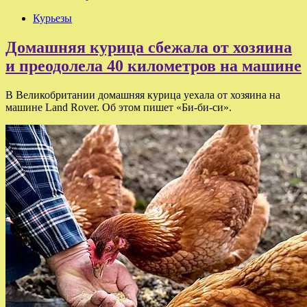
Курьезы
Домашняя курица сбежала от хозяина
и преодолела 40 километров на машине
В Великобритании домашняя курица уехала от хозяина на
машине Land Rover. Об этом пишет «Би-би-си».