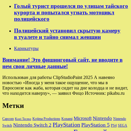
Голый турист прошелся по улицам тайского
курорта и попытался угнать мотоцикл
полицейского
Полицейский установил скрытую камеру
в туалете и тайно снимал женщин
Карикатуры
Внимание! Это фишинговый сайт, не вводите в
нем свои личные данные!
Использован для работы ClipStudioPaint 2025 А навеяно
новостью «Иногда у меня такое ощущение, что мы в
Евросоюзе как жаба, которая сидит на дне колодца и не видит,
что находится наверху», — заявил Фицо Источник: pikabu.ru
Метки
Nintendo
Microsoft
Capcom
Nintendo
Kojima Productions
Konami
Koei Tecmo
PlayStation
PlayStation 5
Nintendo Switch 2
Switch
PS4
SEGA