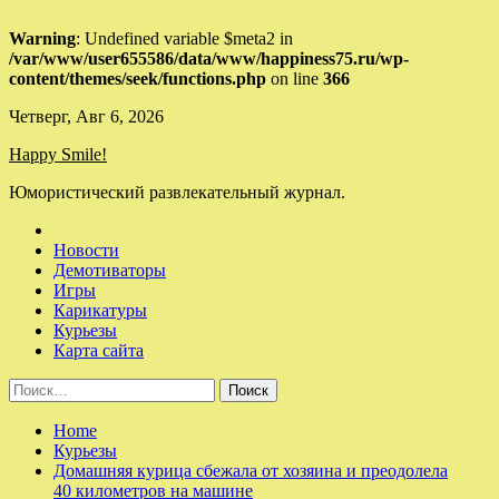
Warning
: Undefined variable $meta2 in
/var/www/user655586/data/www/happiness75.ru/wp-
content/themes/seek/functions.php
on line
366
Skip
Четверг, Авг 6, 2026
to
Happy Smile!
content
Юмористический развлекательный журнал.
Новости
Демотиваторы
Игры
Карикатуры
Курьезы
Карта сайта
Найти:
Home
Курьезы
Домашняя курица сбежала от хозяина и преодолела
40 километров на машине