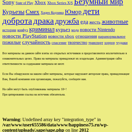
Безумный мир
Sony
Xbox
Xbox Series X|S
State of Play
дети
Юмор
Курьезы
Смех
Хидео Кодзима
доброта
драка
дружба
животные
еда
жесть
криминал
курьез
новости Nintendo
истории
конфуз
мода
новости PlayStation
новости xbox
отношения
паранормальное
случайность
пожилые
творчество
спасение
чудаки
транспорт
хоррор
Все материалы на данном сайте взяты из открытых источников и предоставляются исключительно в
ознакомительных целях. Права на материалы принадлежат их владельцам. Администрация сайта
ответственности за содержание материала не несет.
Если Вы обнаружили на нашем сайте материалы, которые нарушают авторские права, принадлежащие
Вам, Вашей компании или организации, пожалуйста, сообщите нам.
На сайте могут быть опубликованы материалы 18+!
При цитировании ссылка на источник обязательна.
Warning
: Undefined array key "integration_type" in
/var/www/user655586/data/www/happiness75.ru/wp-
content/uploads/.sape/sape.php
on line
2012