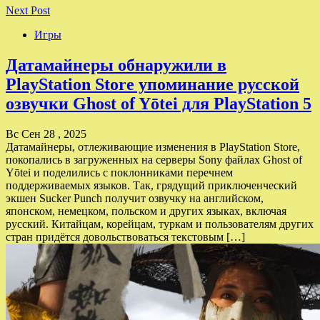
Next Post
Игры
Датамайнеры обнаружили в
PlayStation Store упоминание русской
озвучки Ghost of Yōtei для PlayStation 5
Вс Сен 28 , 2025
Датамайнеры, отлеживающие изменения в PlayStation Store,
покопались в загруженных на серверы Sony файлах Ghost of
Yōtei и поделились с поклонниками перечнем
поддерживаемых языков. Так, грядущий приключенческий
экшен Sucker Punch получит озвучку на английском,
японском, немецком, польском и других языках, включая
русский. Китайцам, корейцам, туркам и пользователям других
стран придётся довольствоваться текстовым […]