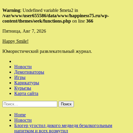
Warning
: Undefined variable $meta2 in
/var/www/user655586/data/www/happiness75.ru/wp-
content/themes/seek/functions.php
on line
366
Skip
Пятница, Авг 7, 2026
to
Happy Smile!
content
Юмористический развлекательный журнал.
Новости
Демотиваторы
Игры
Карикатуры
Курьезы
Карта сайта
Найти:
Home
Новости
Блогер угостил дикого медведя безалкогольным
напитком и всех возмутил