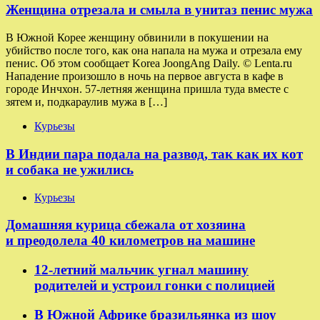
Женщина отрезала и смыла в унитаз пенис мужа
В Южной Корее женщину обвинили в покушении на
убийство после того, как она напала на мужа и отрезала ему
пенис. Об этом сообщает Korea JoongAng Daily. © Lenta.ru
Нападение произошло в ночь на первое августа в кафе в
городе Инчхон. 57-летняя женщина пришла туда вместе с
зятем и, подкараулив мужа в […]
Курьезы
В Индии пара подала на развод, так как их кот
и собака не ужились
Курьезы
Домашняя курица сбежала от хозяина
и преодолела 40 километров на машине
12-летний мальчик угнал машину
родителей и устроил гонки с полицией
В Южной Африке бразильянка из шоу