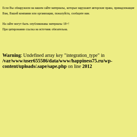
Если Вы обнаружили на нашем сайте материалы, которые нарушают авторские права, принадлежащие
Вам, Вашей компании или организации, пожалуйста, сообщите нам.
На сайте могут быть опубликованы материалы 18+!
При цитировании ссылка на источник обязательна.
Warning
: Undefined array key "integration_type" in
/var/www/user655586/data/www/happiness75.ru/wp-
content/uploads/.sape/sape.php
on line
2012