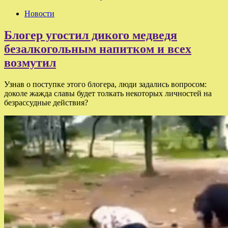
Новости
Блогер угостил дикого медведя
безалкогольным напитком и всех
возмутил
Узнав о поступке этого блогера, люди задались вопросом:
доколе жажда славы будет толкать некоторых личностей на
безрассудные действия?