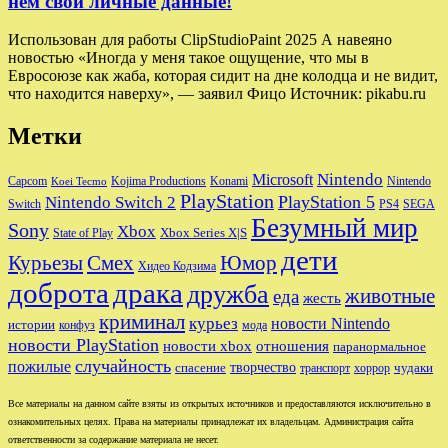
нем свои личные данные!
Использован для работы ClipStudioPaint 2025 А навеяно
новостью «Иногда у меня такое ощущение, что мы в
Евросоюзе как жаба, которая сидит на дне колодца и не видит,
что находится наверху», — заявил Фицо Источник: pikabu.ru
Метки
Nintendo
Microsoft
Capcom
Nintendo
Kojima Productions
Konami
Koei Tecmo
PlayStation
PlayStation 5
Nintendo Switch 2
Switch
PS4
SEGA
Безумный мир
Sony
Xbox
Xbox Series X|S
State of Play
дети
Юмор
Курьезы
Смех
Хидео Кодзима
доброта
драка
дружба
животные
еда
жесть
криминал
курьез
новости Nintendo
истории
конфуз
мода
новости PlayStation
новости xbox
отношения
паранормальное
случайность
пожилые
творчество
спасение
чудаки
транспорт
хоррор
Все материалы на данном сайте взяты из открытых источников и предоставляются исключительно в
ознакомительных целях. Права на материалы принадлежат их владельцам. Администрация сайта
ответственности за содержание материала не несет.