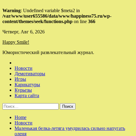
Warning
: Undefined variable $meta2 in
/var/www/user655586/data/www/happiness75.ru/wp-
content/themes/seek/functions.php
on line
366
Skip
Четверг, Авг 6, 2026
to
Happy Smile!
content
Юмористический развлекательный журнал.
Новости
Демотиваторы
Игры
Карикатуры
Курьезы
Карта сайта
Найти:
Home
Новости
Маленькая белка-летяга умудрилась сильно напугать
оленя