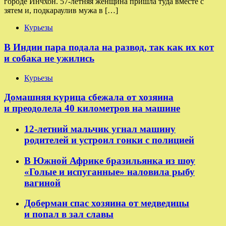
городе Инчхон. 57-летняя женщина пришла туда вместе с
зятем и, подкараулив мужа в […]
Курьезы
В Индии пара подала на развод, так как их кот
и собака не ужились
Курьезы
Домашняя курица сбежала от хозяина
и преодолела 40 километров на машине
12-летний мальчик угнал машину
родителей и устроил гонки с полицией
В Южной Африке бразильянка из шоу
«Голые и испуганные» наловила рыбу
вагиной
Доберман спас хозяина от медведицы
и попал в зал славы