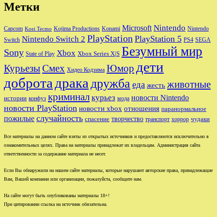
Метки
Nintendo
Microsoft
Capcom
Nintendo
Kojima Productions
Konami
Koei Tecmo
PlayStation
PlayStation 5
Nintendo Switch 2
Switch
PS4
SEGA
Безумный мир
Sony
Xbox
Xbox Series X|S
State of Play
дети
Юмор
Курьезы
Смех
Хидео Кодзима
доброта
драка
дружба
животные
еда
жесть
криминал
курьез
новости Nintendo
истории
конфуз
мода
новости PlayStation
новости xbox
отношения
паранормальное
случайность
пожилые
творчество
спасение
чудаки
транспорт
хоррор
Все материалы на данном сайте взяты из открытых источников и предоставляются исключительно в
ознакомительных целях. Права на материалы принадлежат их владельцам. Администрация сайта
ответственности за содержание материала не несет.
Если Вы обнаружили на нашем сайте материалы, которые нарушают авторские права, принадлежащие
Вам, Вашей компании или организации, пожалуйста, сообщите нам.
На сайте могут быть опубликованы материалы 18+!
При цитировании ссылка на источник обязательна.