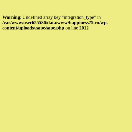
Warning
: Undefined array key "integration_type" in
/var/www/user655586/data/www/happiness75.ru/wp-
content/uploads/.sape/sape.php
on line
2012