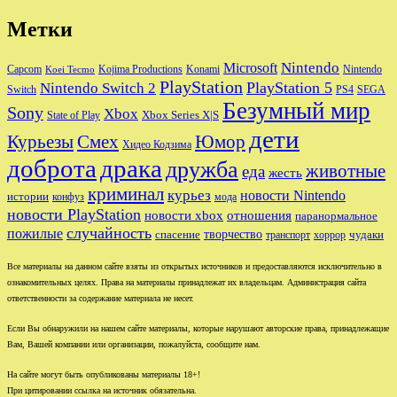
Метки
Nintendo
Microsoft
Capcom
Nintendo
Kojima Productions
Konami
Koei Tecmo
PlayStation
PlayStation 5
Nintendo Switch 2
Switch
PS4
SEGA
Безумный мир
Sony
Xbox
Xbox Series X|S
State of Play
дети
Юмор
Курьезы
Смех
Хидео Кодзима
доброта
драка
дружба
животные
еда
жесть
криминал
курьез
новости Nintendo
истории
конфуз
мода
новости PlayStation
новости xbox
отношения
паранормальное
случайность
пожилые
творчество
спасение
чудаки
транспорт
хоррор
Все материалы на данном сайте взяты из открытых источников и предоставляются исключительно в
ознакомительных целях. Права на материалы принадлежат их владельцам. Администрация сайта
ответственности за содержание материала не несет.
Если Вы обнаружили на нашем сайте материалы, которые нарушают авторские права, принадлежащие
Вам, Вашей компании или организации, пожалуйста, сообщите нам.
На сайте могут быть опубликованы материалы 18+!
При цитировании ссылка на источник обязательна.