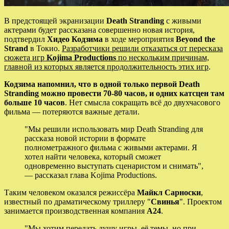
В предстоящей экранизации
Death Stranding
с живыми
актерами будет рассказана совершенно новая история,
подтвердил
Хидео Кодзима
в ходе мероприятия
Beyond the
Strand
в Токио.
Разработчики решили отказаться от пересказа
сюжета игр
Kojima Productions
по нескольким причинам,
главной из которых является продолжительность этих игр
.
Кодзима напомнил, что в одной только первой Death
Stranding можно провести 70-80 часов, и одних катсцен там
больше 10 часов
. Нет смысла сокращать всё до двухчасового
фильма — потеряются важные детали.
"Мы решили использовать мир Death Stranding для
рассказа новой истории в формате
полнометражного фильма с живыми актерами. Я
хотел найти человека, который сможет
одновременно выступать сценаристом и снимать",
— рассказал глава Kojima Productions.
Таким человеком оказался режиссёра
Майкл Сарноски
,
известный по драматическому триллеру "
Свинья
". Проектом
занимается производственная компания
A24
.
"Мы хотим передать душу игры, её темы, но при