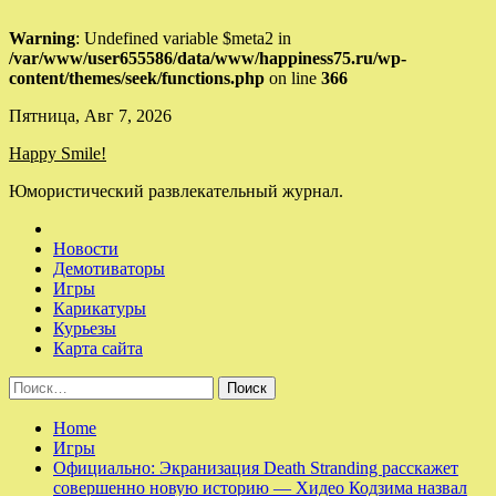
Warning
: Undefined variable $meta2 in
/var/www/user655586/data/www/happiness75.ru/wp-
content/themes/seek/functions.php
on line
366
Skip
Пятница, Авг 7, 2026
to
Happy Smile!
content
Юмористический развлекательный журнал.
Новости
Демотиваторы
Игры
Карикатуры
Курьезы
Карта сайта
Найти:
Home
Игры
Официально: Экранизация Death Stranding расскажет
совершенно новую историю — Хидео Кодзима назвал