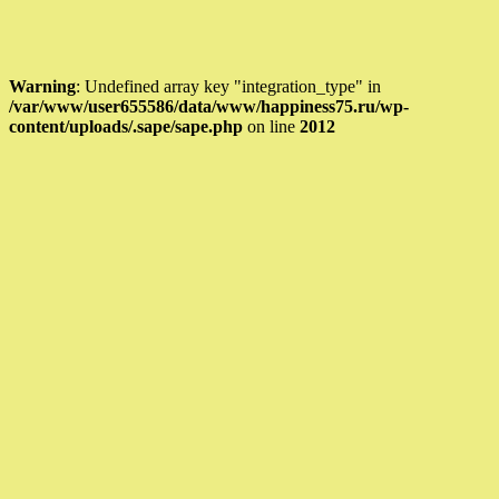
Warning
: Undefined array key "integration_type" in
/var/www/user655586/data/www/happiness75.ru/wp-
content/uploads/.sape/sape.php
on line
2012