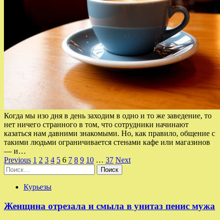
Когда мы изо дня в день заходим в одно и то же заведение, то
нет ничего странного в том, что сотрудники начинают
казаться нам давними знакомыми. Но, как правило, общение с
такими людьми ограничивается стенами кафе или магазинов
— и…
Пагинация
Previous
1
2
3
4
5
6
7
8
9
10
…
37
Next
Найти:
записей
Курьезы
Женщина отрезала и смыла в унитаз пенис мужа