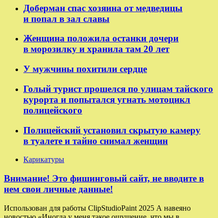
Доберман спас хозяина от медведицы
и попал в зал славы
Женщина положила останки дочери
в морозилку и хранила там 20 лет
У мужчины похитили сердце
Голый турист прошелся по улицам тайского
курорта и попытался угнать мотоцикл
полицейского
Полицейский установил скрытую камеру
в туалете и тайно снимал женщин
Карикатуры
Внимание! Это фишинговый сайт, не вводите в
нем свои личные данные!
Использован для работы ClipStudioPaint 2025 А навеяно
новостью «Иногда у меня такое ощущение, что мы в