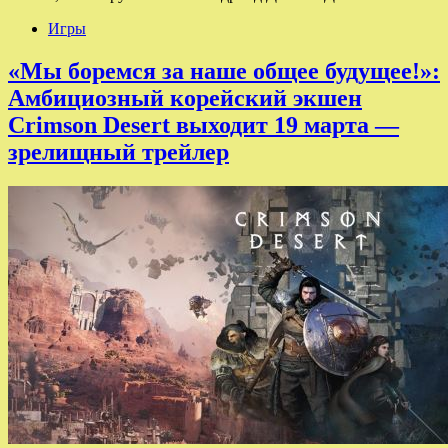
Игры
«Мы боремся за наше общее будущее!»:
Амбициозный корейский экшен
Crimson Desert выходит 19 марта —
зрелищный трейлер