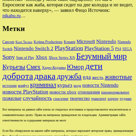
Евросоюзе как жаба, которая сидит на дне колодца и не видит,
что находится наверху», — заявил Фицо Источник:
pikabu.ru
…
Метки
Nintendo
Microsoft
Capcom
Nintendo
Kojima Productions
Konami
Koei Tecmo
PlayStation
PlayStation 5
Nintendo Switch 2
Switch
PS4
SEGA
Безумный мир
Sony
Xbox
Xbox Series X|S
State of Play
дети
Юмор
Курьезы
Смех
Хидео Кодзима
доброта
драка
дружба
животные
еда
жесть
криминал
курьез
новости Nintendo
истории
конфуз
мода
новости PlayStation
новости xbox
отношения
паранормальное
случайность
пожилые
творчество
спасение
чудаки
транспорт
хоррор
Все материалы на данном сайте взяты из открытых источников и предоставляются исключительно в
ознакомительных целях. Права на материалы принадлежат их владельцам. Администрация сайта
ответственности за содержание материала не несет.
Если Вы обнаружили на нашем сайте материалы, которые нарушают авторские права, принадлежащие