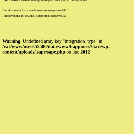
Вам, Вашей компании или организации, пожалуйста, сообщите нам.
На сайте могут быть опубликованы материалы 18+!
При цитировании ссылка на источник обязательна.
Warning
: Undefined array key "integration_type" in
/var/www/user655586/data/www/happiness75.ru/wp-
content/uploads/.sape/sape.php
on line
2012