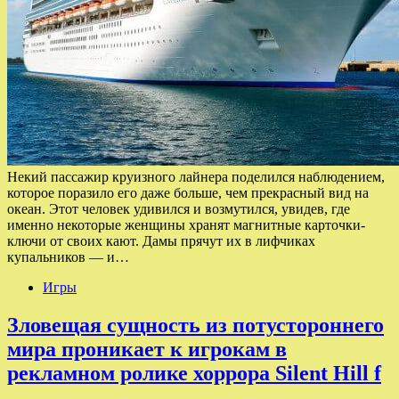
Некий пассажир круизного лайнера поделился наблюдением,
которое поразило его даже больше, чем прекрасный вид на
океан. Этот человек удивился и возмутился, увидев, где
именно некоторые женщины хранят магнитные карточки-
ключи от своих кают. Дамы прячут их в лифчиках
купальников — и…
Игры
Зловещая сущность из потустороннего
мира проникает к игрокам в
рекламном ролике хоррора Silent Hill f