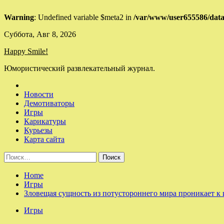
Warning
: Undefined variable $meta2 in
/var/www/user655586/data
Skip
Суббота, Авг 8, 2026
to
Happy Smile!
content
Юмористический развлекательный журнал.
Новости
Демотиваторы
Игры
Карикатуры
Курьезы
Карта сайта
Найти:
Home
Игры
Зловещая сущность из потустороннего мира проникает к иг
Игры