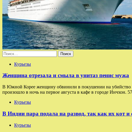
Найти:
Курьезы
Женщина отрезала и смыла в унитаз пенис мужа
В Южной Корее женщину обвинили в покушении на убийство посл
произошло в ночь на первое августа в кафе в городе Инчхон. 5
Курьезы
В Индии пара подала на развод, так как их кот и
Курьезы