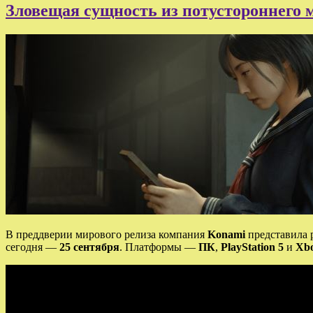
Зловещая сущность из потустороннего ми
В преддверии мирового релиза компания
Konami
представила 
сегодня —
25 сентября
. Платформы —
ПК
,
PlayStation 5
и
Xbo