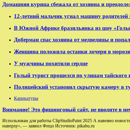
Домашняя курица сбежала от хозяина и преодоле
12-летний мальчик угнал машину родителей 
В Южной Африке бразильянка из шоу «Голые
Доберман спас хозяина от медведицы и попал
Женщина положила останки дочери в морозил
У мужчины похитили сердце
Голый турист прошелся по улицам тайского 
Полицейский установил скрытую камеру в т
Карикатуры
Внимание! Это фишинговый сайт, не вводите в не
Использован для работы ClipStudioPaint 2025 А навеяно новост
наверху», — заявил Фицо Источник: pikabu.ru