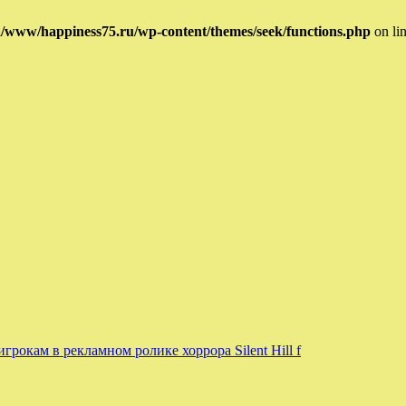
/www/happiness75.ru/wp-content/themes/seek/functions.php
on li
рокам в рекламном ролике хоррора Silent Hill f