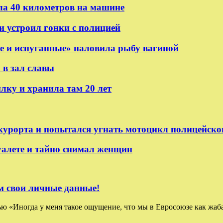
ла 40 километров на машине
и устроил гонки с полицией
 и испуганные» наловила рыбу вагиной
 в зал славы
ку и хранила там 20 лет
курорта и попытался угнать мотоцикл полицейско
уалете и тайно снимал женщин
м свои личные данные!
ью «Иногда у меня такое ощущение, что мы в Евросоюзе как жаба,