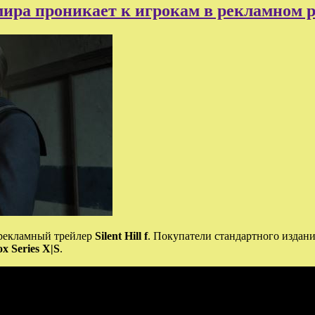
ра проникает к игрокам в рекламном рол
рекламный трейлер
Silent Hill f
. Покупатели стандартного издан
x Series X|S
.