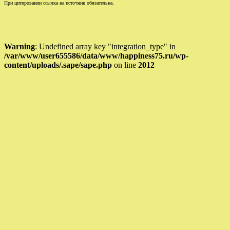
При цитировании ссылка на источник обязательна.
Warning
: Undefined array key "integration_type" in
/var/www/user655586/data/www/happiness75.ru/wp-
content/uploads/.sape/sape.php
on line
2012