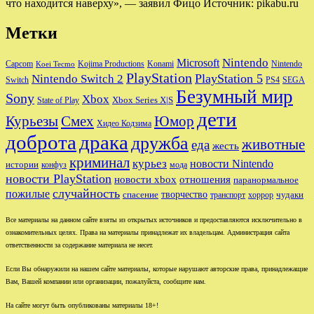
что находится наверху», — заявил Фицо Источник: pikabu.ru
Метки
Nintendo
Microsoft
Capcom
Nintendo
Kojima Productions
Konami
Koei Tecmo
PlayStation
PlayStation 5
Nintendo Switch 2
Switch
PS4
SEGA
Безумный мир
Sony
Xbox
Xbox Series X|S
State of Play
дети
Юмор
Курьезы
Смех
Хидео Кодзима
доброта
драка
дружба
животные
еда
жесть
криминал
курьез
новости Nintendo
истории
конфуз
мода
новости PlayStation
новости xbox
отношения
паранормальное
случайность
пожилые
творчество
спасение
чудаки
транспорт
хоррор
Все материалы на данном сайте взяты из открытых источников и предоставляются исключительно в
ознакомительных целях. Права на материалы принадлежат их владельцам. Администрация сайта
ответственности за содержание материала не несет.
Если Вы обнаружили на нашем сайте материалы, которые нарушают авторские права, принадлежащие
Вам, Вашей компании или организации, пожалуйста, сообщите нам.
На сайте могут быть опубликованы материалы 18+!