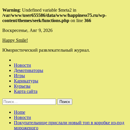
Warning
: Undefined variable $meta2 in
/var/www/user655586/data/www/happiness75.ru/wp-
content/themes/seek/functions.php
on line
366
Skip
Воскресенье, Авг 9, 2026
to
Happy Smile!
content
Юмористический развлекательный журнал.
Новости
Демотиваторы
Игры
Карикатуры
Курьезы
Карта сайта
Найти:
Home
Новости
Покупательнице прислали новый топ в коробке из-под
мороженого