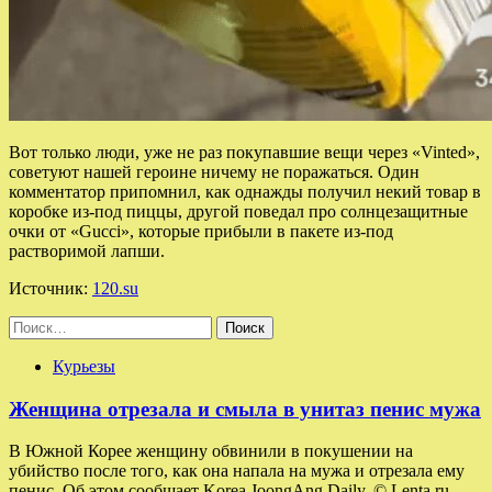
Вот только люди, уже не раз покупавшие вещи через «Vinted»,
советуют нашей героине ничему не поражаться. Один
комментатор припомнил, как однажды получил некий товар в
коробке из-под пиццы, другой поведал про солнцезащитные
очки от «Gucci», которые прибыли в пакете из-под
растворимой лапши.
Источник:
120.su
Найти:
Курьезы
Женщина отрезала и смыла в унитаз пенис мужа
В Южной Корее женщину обвинили в покушении на
убийство после того, как она напала на мужа и отрезала ему
пенис. Об этом сообщает Korea JoongAng Daily. © Lenta.ru