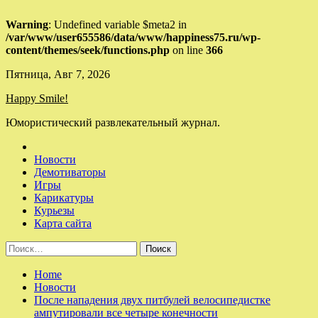
Warning
: Undefined variable $meta2 in
/var/www/user655586/data/www/happiness75.ru/wp-
content/themes/seek/functions.php
on line
366
Skip
Пятница, Авг 7, 2026
to
Happy Smile!
content
Юмористический развлекательный журнал.
Новости
Демотиваторы
Игры
Карикатуры
Курьезы
Карта сайта
Найти:
Home
Новости
После нападения двух питбулей велосипедистке
ампутировали все четыре конечности