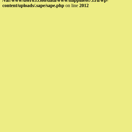
/var/www/user655586/data/www/happiness75.ru/wp-
content/uploads/.sape/sape.php
on line
2012