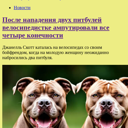
Новости
После нападения двух питбулей
велосипедистке ампутировали все
четыре конечности
Джанелль Скотт каталась на велосипедах со своим
бойфрендом, когда на молодую женщину неожиданно
набросились два питбуля.