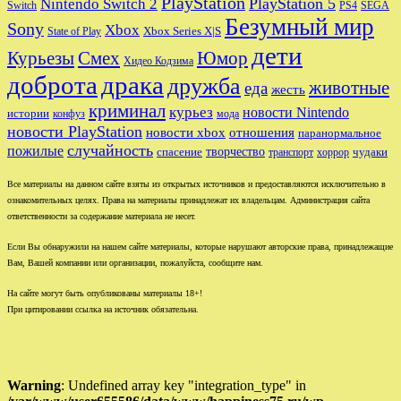
PlayStation
PlayStation 5
Nintendo Switch 2
Switch
PS4
SEGA
Безумный мир
Sony
Xbox
Xbox Series X|S
State of Play
дети
Юмор
Курьезы
Смех
Хидео Кодзима
доброта
драка
дружба
животные
еда
жесть
криминал
курьез
новости Nintendo
истории
конфуз
мода
новости PlayStation
новости xbox
отношения
паранормальное
случайность
пожилые
творчество
спасение
чудаки
транспорт
хоррор
Все материалы на данном сайте взяты из открытых источников и предоставляются исключительно в
ознакомительных целях. Права на материалы принадлежат их владельцам. Администрация сайта
ответственности за содержание материала не несет.
Если Вы обнаружили на нашем сайте материалы, которые нарушают авторские права, принадлежащие
Вам, Вашей компании или организации, пожалуйста, сообщите нам.
На сайте могут быть опубликованы материалы 18+!
При цитировании ссылка на источник обязательна.
Warning
: Undefined array key "integration_type" in