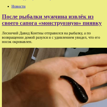
Новости
После рыбалки мужчина извлёк из
своего сапога «монструозную» пиявку
Лесничий Давид Контны отправился на рыбалку, а по
возвращении домой разулся и с удивлением увидел, что его
носок окровавлен.