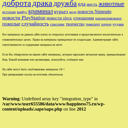
доброта
драка
дружба
животные
еда
жесть
криминал
курьез
новости Nintendo
истории
конфуз
мода
новости PlayStation
новости xbox
отношения
паранормальное
случайность
пожилые
творчество
спасение
чудаки
транспорт
хоррор
Все материалы на данном сайте взяты из открытых источников и предоставляются исключительно в
ознакомительных целях. Права на материалы принадлежат их владельцам. Администрация сайта
ответственности за содержание материала не несет.
Если Вы обнаружили на нашем сайте материалы, которые нарушают авторские права, принадлежащие
Вам, Вашей компании или организации, пожалуйста, сообщите нам.
На сайте могут быть опубликованы материалы 18+!
При цитировании ссылка на источник обязательна.
Warning
: Undefined array key "integration_type" in
/var/www/user655586/data/www/happiness75.ru/wp-
content/uploads/.sape/sape.php
on line
2012