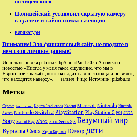
полицейского
Полицейский установил скрытую камеру
в туалете и тайно снимал женщин
Карикатуры
Внимание! Это фишинговый сайт, не вводите в
нем свои личные данные!
Использован для работы ClipStudioPaint 2025 А навеяно
новостью «Иногда у меня такое ощущение, что мы в
Евросоюзе как жаба, которая сидит на дне колодца и не видит,
что находится наверху», — заявил Фицо Источник: pikabu.ru
Метки
Nintendo
Microsoft
Capcom
Nintendo
Kojima Productions
Konami
Koei Tecmo
PlayStation
PlayStation 5
Nintendo Switch 2
Switch
PS4
SEGA
Безумный мир
Sony
Xbox
Xbox Series X|S
State of Play
дети
Юмор
Курьезы
Смех
Хидео Кодзима