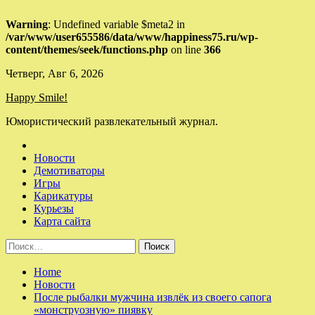
Warning
: Undefined variable $meta2 in
/var/www/user655586/data/www/happiness75.ru/wp-
content/themes/seek/functions.php
on line
366
Skip
Четверг, Авг 6, 2026
to
Happy Smile!
content
Юмористический развлекательный журнал.
Новости
Демотиваторы
Игры
Карикатуры
Курьезы
Карта сайта
Найти:
Home
Новости
После рыбалки мужчина извлёк из своего сапога
«монструозную» пиявку