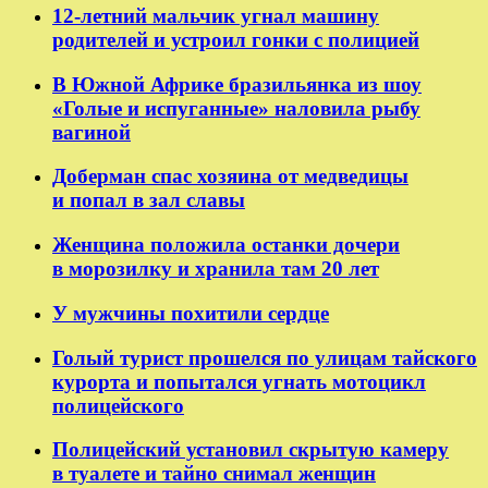
12-летний мальчик угнал машину
родителей и устроил гонки с полицией
В Южной Африке бразильянка из шоу
«Голые и испуганные» наловила рыбу
вагиной
Доберман спас хозяина от медведицы
и попал в зал славы
Женщина положила останки дочери
в морозилку и хранила там 20 лет
У мужчины похитили сердце
Голый турист прошелся по улицам тайского
курорта и попытался угнать мотоцикл
полицейского
Полицейский установил скрытую камеру
в туалете и тайно снимал женщин