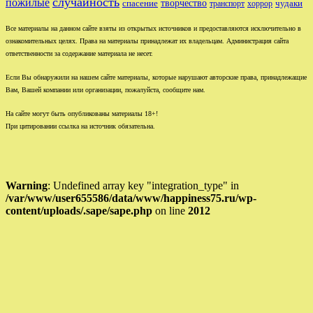
случайность
пожилые
творчество
спасение
чудаки
транспорт
хоррор
Все материалы на данном сайте взяты из открытых источников и предоставляются исключительно в
ознакомительных целях. Права на материалы принадлежат их владельцам. Администрация сайта
ответственности за содержание материала не несет.
Если Вы обнаружили на нашем сайте материалы, которые нарушают авторские права, принадлежащие
Вам, Вашей компании или организации, пожалуйста, сообщите нам.
На сайте могут быть опубликованы материалы 18+!
При цитировании ссылка на источник обязательна.
Warning
: Undefined array key "integration_type" in
/var/www/user655586/data/www/happiness75.ru/wp-
content/uploads/.sape/sape.php
on line
2012