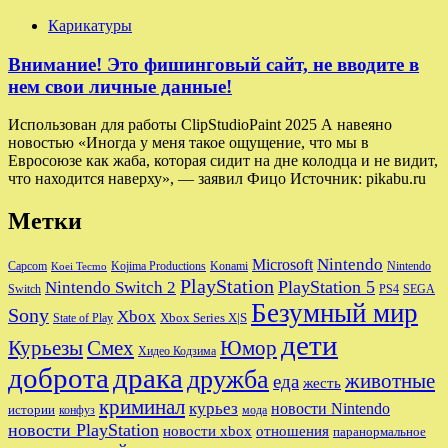
Карикатуры
Внимание! Это фишинговый сайт, не вводите в
нем свои личные данные!
Использован для работы ClipStudioPaint 2025 А навеяно
новостью «Иногда у меня такое ощущение, что мы в
Евросоюзе как жаба, которая сидит на дне колодца и не видит,
что находится наверху», — заявил Фицо Источник: pikabu.ru
Метки
Nintendo
Microsoft
Capcom
Nintendo
Kojima Productions
Konami
Koei Tecmo
PlayStation
PlayStation 5
Nintendo Switch 2
Switch
PS4
SEGA
Безумный мир
Sony
Xbox
Xbox Series X|S
State of Play
дети
Юмор
Курьезы
Смех
Хидео Кодзима
доброта
драка
дружба
животные
еда
жесть
криминал
курьез
новости Nintendo
истории
конфуз
мода
новости PlayStation
новости xbox
отношения
паранормальное